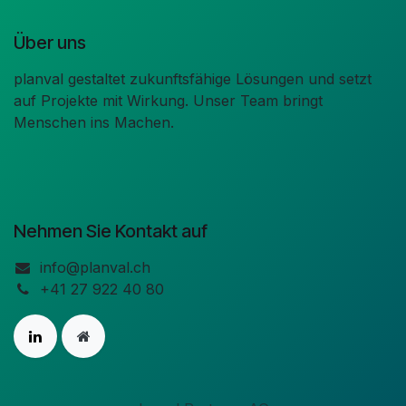
Über uns
planval gestaltet zukunftsfähige Lösungen und setzt
auf Projekte mit Wirkung. Unser Team bringt
Menschen ins Machen.
Nehmen Sie Kontakt auf
info@planval.ch
+41 27 922 40 80