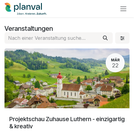
Zum Inhalt springen
Veranstaltungen
MÄR
22
Projektschau Zuhause Luthern - einzigartig
& kreativ