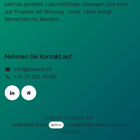
planval gestaltet zukunftsfähige Lösungen und setzt
auf Projekte mit Wirkung. Unser Team bringt
Menschen ins Machen.
Nehmen Sie Kontakt auf
info@planval.ch
+41 27 922 40 80
planval Partners AG
Unterstützt durch
- Erstellen Sie eine
kostenlose
Website